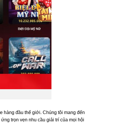
e hàng đầu thế giới. Chúng tôi mang đến
ứng trọn vẹn nhu cầu giải trí của mọi hội