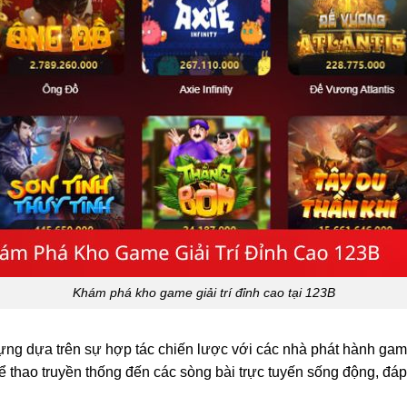
Khám phá kho game giải trí đỉnh cao tại 123B
ng dựa trên sự hợp tác chiến lược với các nhà phát hành gam
 thao truyền thống đến các sòng bài trực tuyến sống động, đáp 