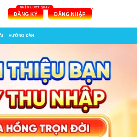
ĐĂNG KÝ
ĐĂNG NHẬP
ÀI
HƯỚNG DẪN