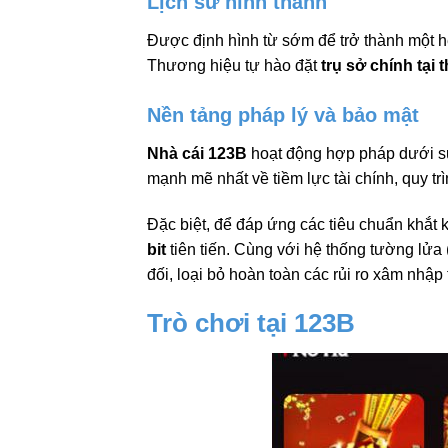
Lịch sử hình thành
Được định hình từ sớm để trở thành một hệ
Thương hiệu tự hào đặt
trụ sở chính tại 
Nền tảng pháp lý và bảo mật
Nhà cái 123B
hoạt động hợp pháp dưới sự
mạnh mẽ nhất về tiềm lực tài chính, quy t
Đặc biệt, để đáp ứng các tiêu chuẩn khắt
bit
tiên tiến. Cùng với hệ thống tường lửa 
đối, loại bỏ hoàn toàn các rủi ro xâm nhập
Trò chơi tại 123B