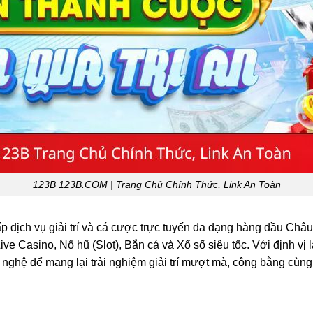
123B 123B.COM | Trang Chủ Chính Thức, Link An Toàn
p dịch vụ giải trí và cá cược trực tuyến đa dạng hàng đầu Châ
e Casino, Nổ hũ (Slot), Bắn cá và Xổ số siêu tốc. Với định vị
 nghệ để mang lại trải nghiệm giải trí mượt mà, công bằng cùng t