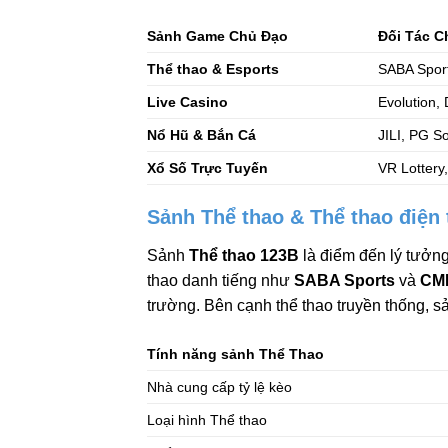
Sảnh Game Chủ Đạo
Đối Tác C
Thể thao & Esports
SABA Spor
Live Casino
Evolution,
Nổ Hũ & Bắn Cá
JILI, PG S
Xổ Số Trực Tuyến
VR Lottery
Sảnh Thể thao & Thể thao điện 
Sảnh
Thể thao 123B
là điểm đến lý tưởng
thao danh tiếng như
SABA Sports
và
CM
trường. Bên cạnh thể thao truyền thống, s
Tính năng sảnh Thể Thao
Nhà cung cấp tỷ lệ kèo
Loại hình Thể thao