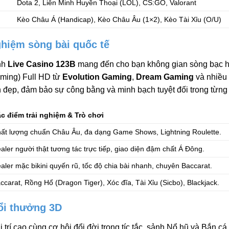
Dota 2, Liên Minh Huyền Thoại (LOL), CS:GO, Valorant
Kèo Châu Á (Handicap), Kèo Châu Âu (1×2), Kèo Tài Xỉu (O/U)
ghiệm sòng bài quốc tế
nh
Live Casino 123B
mang đến cho bạn không gian sòng bạc hoà
eaming) Full HD từ
Evolution Gaming
,
Dream Gaming
và nhiều 
nh đẹp, đảm bảo sự công bằng và minh bạch tuyệt đối trong từng 
c điểm trải nghiệm & Trò chơi
ất lượng chuẩn Châu Âu, đa dạng Game Shows, Lightning Roulette.
aler người thật tương tác trực tiếp, giao diện đậm chất Á Đông.
aler mặc bikini quyến rũ, tốc độ chia bài nhanh, chuyên Baccarat.
ccarat, Rồng Hổ (Dragon Tiger), Xóc đĩa, Tài Xỉu (Sicbo), Blackjack.
ổi thưởng 3D
 trí cao cùng cơ hội đổi đời trong tíc tắc, sảnh Nổ hũ và Bắn c