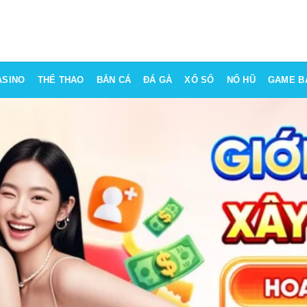
ASINO
THỂ THAO
BẮN CÁ
ĐÁ GÀ
XỔ SỐ
NỔ HŨ
GAME B